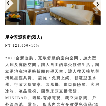
星空景观客房(双人)
NT $21,800+10%
2021全新改裝，寬敞舒服的室內空間，加大型
大床及寬敞空間，讓人自由的享受渡假生活，獨
立湯池在泡湯時抬頭仰望天空，讓人攬天擁地與
清風星塵共舞。 設施：免費上網、智慧型煮水
器、行政大型書桌、吹風機、進口保險箱、客房
冰箱、液晶電視、國際床頭直播電話、
MINIBAR、衛星/有線電視、獨立淋浴間、戶
外溫泉池、露台。 飯店內含有多種嬰兒備品(溫