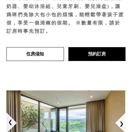
奶器、嬰幼沐浴組、兒童牙刷、嬰兒澡盆)，讓
媽咪們免除大包小包的煩惱，能輕鬆帶著孩子渡
假，享受一個清幽的假期。 ※數量有限，請於
訂房時事先預訂。
住房须知
預約訂房