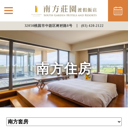
32050桃园市中坜区树籽路8号
(03) 420-2122
⌵
最新消息
南方住房
南方住房
餐饮美馔
会议渡假
幸福婚宴