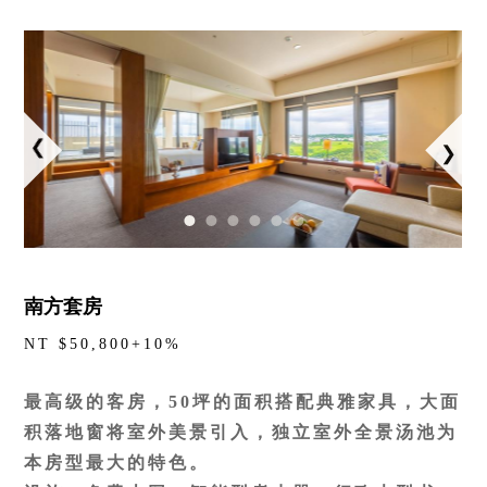
饭店设施
⌵
南方联谊会
⌵
联络饭店
⌵
LANGUAGE
南方套房
线上购物
线上订房
NT $50,800+10%
最高级的客房，50坪的面积搭配典雅家具，大面
积落地窗将室外美景引入，独立室外全景汤池为
本房型最大的特色。
抬頭：樹籽股份有限公司桃園分公司