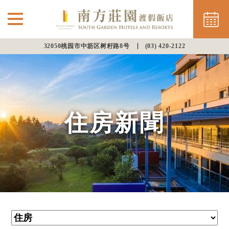
32050桃园市中坜区树籽路8号
(03) 420-2122
⌵
最新消息
南方住房
住房新聞
餐饮美馔
会议渡假
幸福婚宴