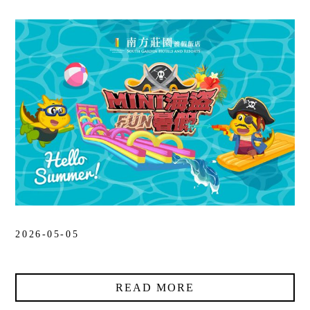
饭店设施
⌵
南方联谊会
⌵
联络饭店
⌵
LANGUAGE
线上购物
线上订房
2026-05-05
READ MORE
抬頭：樹籽股份有限公司桃園分公司