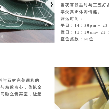
当夜幕低垂时与三五好
享受真正休闲情趣。
营运时间：
平日：14：30pm ~ 23
假日：11：30am~ 23
座位桌数：60位
供餐方式：英式下午茶
位置：1F迎宾大厅
料与石材完美调和的
肴与精致点心，佐以全
四间独立贵宾室，让筵