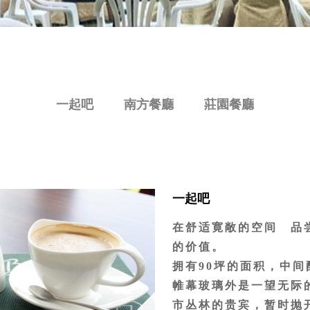
一起吧
南方餐廳
莊園餐廳
一起吧
在舒适寛敞的空间 品
的价值。
拥有90坪的面积，中
帷幕玻璃外是一望无际
市丛林的贵宾，暂时抛