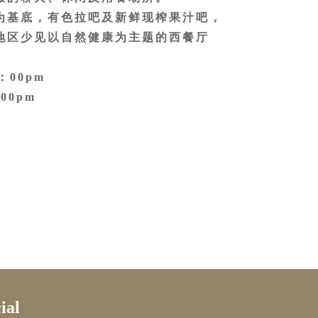
为基底，有色拉吧及新鲜现榨果汁吧，
地区少见以自然健康为主题的西餐厅
：00pm
00pm
、各式饮料
谊会
ial