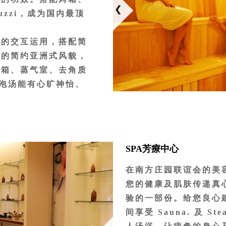
zzi，成为国内最顶
料的交互运用，搭配简
衡的简约亚洲式风貌，
烤箱、蒸气室、去角质
此泡汤能有心旷神怡、
米的温床，让客人在泡
。温泉桑拿区分为亚式
，每月1日互换区
配备：温泉池、冰水
SPA芳療中心
、蒸气室、烤箱等。
在南方庄园联谊会的美容
岁以上年长者与行动不便
您的健康及肌肤传递真
。
验的一部份。给您良心
病、皮肤病或饭后一小
间享受 Sauna. 及 S
足时、其它任何身体不