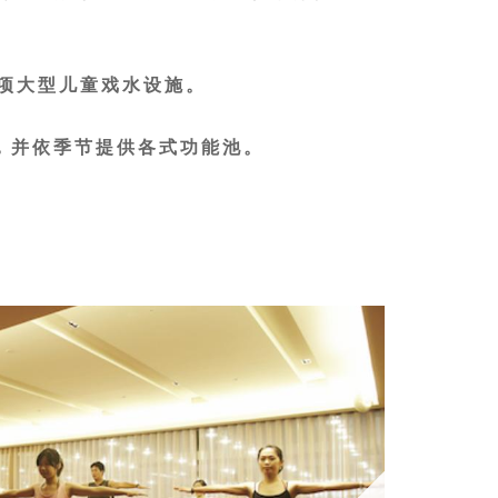
供五项大型儿童戏水设施。
，并依季节提供各式功能池。
心脏病、传染病、皮肤病或饭后一小时
严重睡眠不足时、其它任何身体不适
设施。
清洁及安全，进入时请小心行走，并且
泳衣、泳裤。
适时补充水分（约200至300㏄）可促
质平衡。
并禁止涂抹保养品，不可穿着沙滩裤及