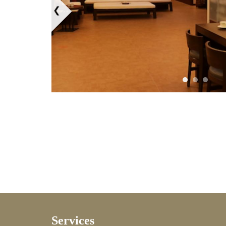
适者，禁止使用本温泉桑拿中心各项
入池使用前、中、后，请适时补充水分（
可促进体内新陈代谢与电解质平衡。
维护你的健康，请斟酌使用时间，避
晕眩、疲劳……等不适感发生，如有
使用。
为维护水质，本区女性会员需戴浴帽
Services