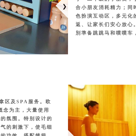
自身的健康状况，如有
合小朋友消耗精力；同
色扮演互动区，多元化
健身房设备，12 岁
返、让家长们安心放心。
，应有亲友陪同照顾并
別準备跳跳马和噗噗车
拿区及SPA服务。欧
的概念为主，大量使用
室的氛围。特别设计的
热气的刺激下，使毛细
骨的功效。搭配烤箱、