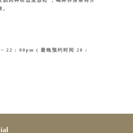
及肌肉神经适度放松 ，喝杯养身茶再开
旅。
~ 22 : 00pm ( 最晚预约时间 20 :
5
ial