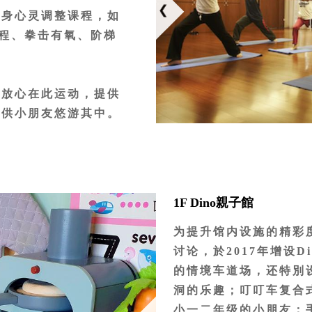
有身心灵调整课程，如
课程、拳击有氧、阶梯
母放心在此运动，提供
可供小朋友悠游其中。
使用。
鞋，服装不符合规定严
1F Dino親子館
病、或饭后一小时内、
为提升馆内设施的精彩
其它任何身体不适者，
讨论，於2017年增设
的情境车道场，还特別
何饮食。
洞的乐趣；叮叮车复合
维护您个人健康、安全
小一二年级的小朋友；手