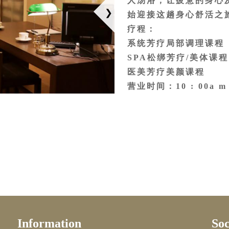
人汤浴，让疲惫的身心
设施。
始迎接这趟身心舒活之
约200至300㏄）
疗程：
系统芳疗局部调理课程
免使用过久产生脱水、
SPA松绑芳疗/美体课程
不适现象，请立即停止
医美芳疗美颜课程
营业时间：10 : 00a m 
，方可使用。
00pm)
预约专线：03-420653
Information
Soc