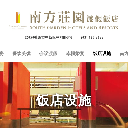
32050桃园市中坜区树籽路8号
(03) 420-2122
房
餐饮美馔
会议渡假
幸福婚宴
饭店设施
南
饭店设施