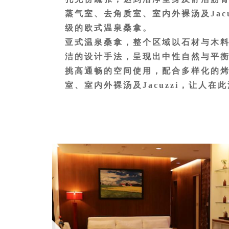
蒸气室、去角质室、室内外裸汤及Jacu
级的欧式温泉桑拿。
亚式温泉桑拿，整个区域以石材与木
洁的设计手法，呈现出中性自然与平
挑高通畅的空间使用，配合多样化的
室、室内外裸汤及Jacuzzi，让人在
沉淀心灵的功效。又特别设计长度十
汤休息之余，那份温暖依然持续全身
及欧式风格，提供男士、女士分区使用
域，享受不同泡汤情境，桑拿区基本
池、按摩池、户外温泉池、去角质室
使用需知：
为维护使用之安全，未满16岁、70
者、应有亲友陪同照顾并负全部责任
患有高血压、糖尿病、心脏病、传染
时内、血醣过低、酒后、严重睡眠不