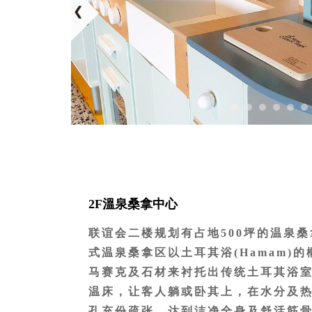
的理由，应主动告知现场运动指导员
需要时方能进行协助。
为维护使用之安全，未满16岁禁止使用
以下70 岁以上年长者与行动不便者
负全部责任。
2F溫泉桑拿中心
联谊会二楼规划有占地500坪的温泉桑
式温泉桑拿区以土耳其浴(Hamam)
马赛克及石材来衬托出传统土耳其浴
温床，让客人躺或卧其上，在水分及
孔充份疏张，达到洁净全身及舒活筋