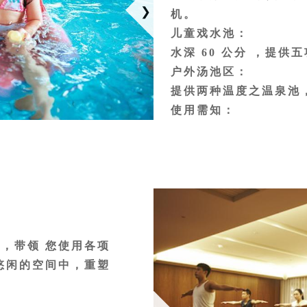
机。
儿童戏水池：
水深 60 公分 ，提
户外汤池区：
提供两种温度之温泉池
使用需知：
患有高血压、糖尿病、
内、血醣过低、酒后、
者，禁止使用本区各项
本区地湿易滑，为维持
严禁饮食。
本区须戴泳帽、着紧身
入池使用前、中、后，请
，带领 您使用各项
进体内新陈代谢与电解
悠闲的空间中，重塑
为维护水质，请先卸妆
休闲裤下水。