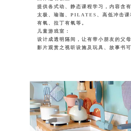
提供各式动、静态课程学习，内容含
太极、瑜珈、PILATES、高低冲击
有氧、拉丁有氧等。
儿童游戏室：
设计成透明隔间，让有带小朋友的父
影片观赏之视听设施及玩具、故事书
休闲娱乐室：
配有桌球台、撞球台可供房客及会员
使用需知：
使用健身中心须穿着运动服装及运动
禁进入。
患有高血压、糖尿病、心脏病、传染
血醣过低、酒后、严重睡眠不足时、
禁止参加各项课程。
为维持清洁及安全，本区严禁携带任
当您计划进行较多的身体活动时，为