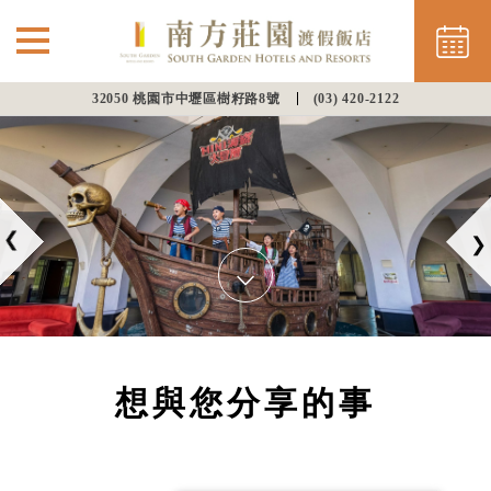
32050 桃園市中壢區樹籽路8號
(03) 420-2122
⌵
最新消息
南方住房
⌵
餐飲美饌
會議渡假
想與您分享的事
幸福婚宴