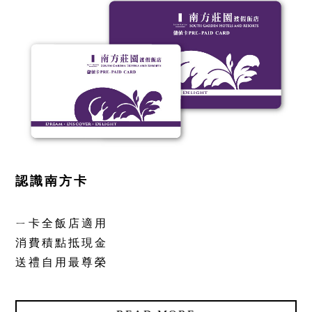
飯店設施
⌵
南方聯誼會
⌵
聯絡飯店
⌵
LANGUAGE
認識南方卡
線上購物
線上訂房
ㄧ卡全飯店適用
消費積點抵現金
送禮自用最尊榮
抬頭：樹籽股份有限公司桃園分公司