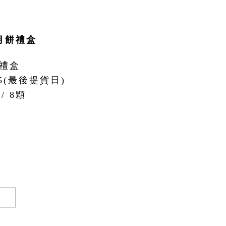
月餅禮盒
餅禮盒
25(最後提貨日)
/ 8顆