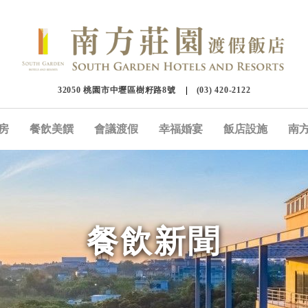
32050 桃園市中壢區樹籽路8號
(03) 420-2122
房
餐飲美饌
會議渡假
幸福婚宴
飯店設施
南
餐飲新聞