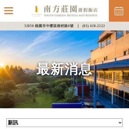
32050 桃園市中壢區樹籽路8號
(03) 420-2122
⌵
最新消息
南方住房
最新消息
餐飲美饌
會議渡假
幸福婚宴