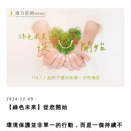
飯店設施
⌵
南方聯誼會
⌵
聯絡飯店
⌵
LANGUAGE
線上購物
線上訂房
2024-12-09
【綠色未來】從您開始
環境保護並非單一的行動，而是一個持續不
抬頭：樹籽股份有限公司桃園分公司