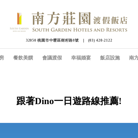
32050 桃園市中壢區樹籽路8號
(03) 420-2122
房
餐飲美饌
會議渡假
幸福婚宴
飯店設施
南
跟著Dino一日遊路線推薦!