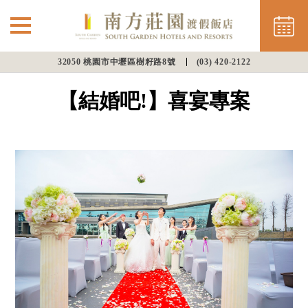
32050 桃園市中壢區樹籽路8號
(03) 420-2122
⌵
最新消息
【結婚吧!】喜宴專案
南方住房
餐飲美饌
會議渡假
幸福婚宴