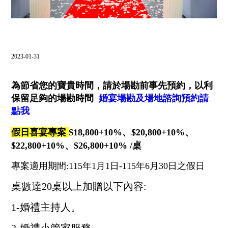
飯店設施
⌵
南方聯誼會
2023-01-31
⌵
聯絡飯店
為節省您的寶貴時間，請於場勘前事先預約，以利
保留足夠的場勘時間
婚宴場勘及場地諮詢預約請
⌵
LANGUAGE
點我
假日喜宴專案
$18,800+10%、$20,800+10%、
$22,800+10%、$26,800+10%
/桌
線上購物
線上訂房
專案適用期間
:115年1月1日-115年6月30日
之假日
桌數達20桌以上加贈以下內容:
1-婚禮主持人。
抬頭：樹籽股份有限公司桃園分公司
2-婚禮小管家服務。