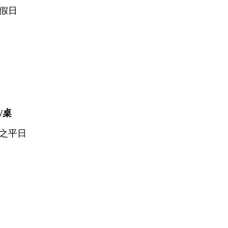
假日
/桌
之平日