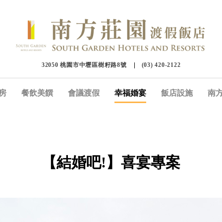
32050 桃園市中壢區樹籽路8號
(03) 420-2122
房
餐飲美饌
會議渡假
幸福婚宴
飯店設施
南
【結婚吧!】喜宴專案