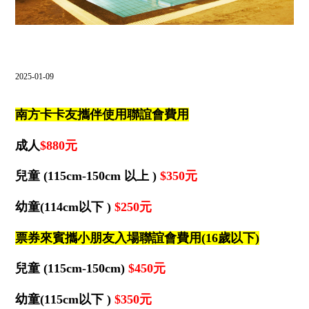
飯店設施
⌵
南方聯誼會
2025-01-09
⌵
聯絡飯店
南方卡卡友攜伴使用聯誼會費用
⌵
LANGUAGE
成人
$880元
兒童 (115cm-150cm 以上 )
$350元
幼童(114cm以下 )
$250元
線上購物
線上訂房
票券來賓攜小朋友入場聯誼會費用(16歲以下)
兒童 (115cm-150cm)
$450元
抬頭：樹籽股份有限公司桃園分公司
幼童(115cm以下 )
$350元