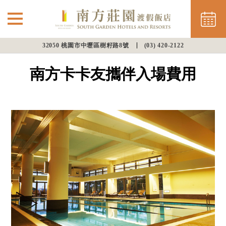
32050 桃園市中壢區樹籽路8號
(03) 420-2122
⌵
最新消息
南方卡卡友攜伴入場費用
南方住房
餐飲美饌
會議渡假
幸福婚宴