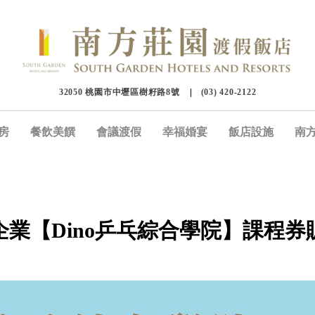
32050 桃園市中壢區樹籽路8號
(03) 420-2122
房
餐飲美饌
會議渡假
幸福婚宴
飯店設施
南
企業【Dino乒乓綜合學院】課程券