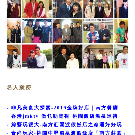
名人蹤跡
-
非凡美食大探索-2019金牌好店｜南方餐廳
-
香港jmktv 做乜勁電視-桃園飯店溫泉巡禮
- 綜藝玩很大-南方莊園渡假飯店之命運好好玩
- 食尚玩家-桃園中壢溫泉渡假飯店「南方莊園」