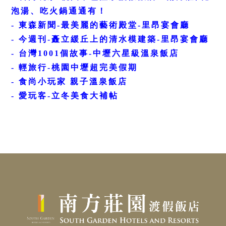
泡湯、
吃火鍋通通有！
- 東森新聞-最美麗的藝術殿堂-里昂宴會廳
- 今週刊-矗立緩丘上的清水模建築-里昂宴會廳
-
台灣1001個故事-中壢六星級溫泉飯店
- 輕旅行-桃園中壢超完美假期
-
食尚小玩家 親子溫泉飯店
-
愛玩客-立冬美食大補帖