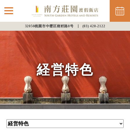
32050桃園市中壢区樹籽路8号
(03) 420-2122
部屋
レストラン
経営特色
施設
⌵
LANGUAGE
オンラインショッピング
オンライン予約