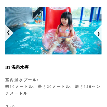
抬頭：樹籽股份有限公司桃園分公司
統編：28973757
B1 温泉水療
室内温水プール:
幅10メートル、長さ20メートル、深さ120セン
チメートル
スパ: