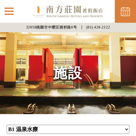
32050桃園市中壢区樹籽路8号
(03) 420-2122
部屋
レストラン
施設
施設
⌵
LANGUAGE
オンラインショッピング
オンライン予約