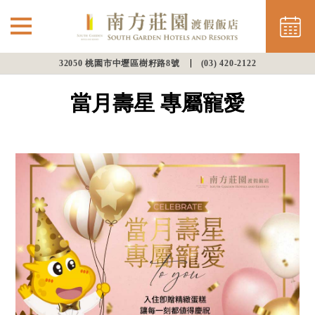
32050 桃園市中壢區樹籽路8號
(03) 420-2122
⌵
最新消息
當月壽星 專屬寵愛
南方住房
餐飲美饌
會議渡假
幸福婚宴