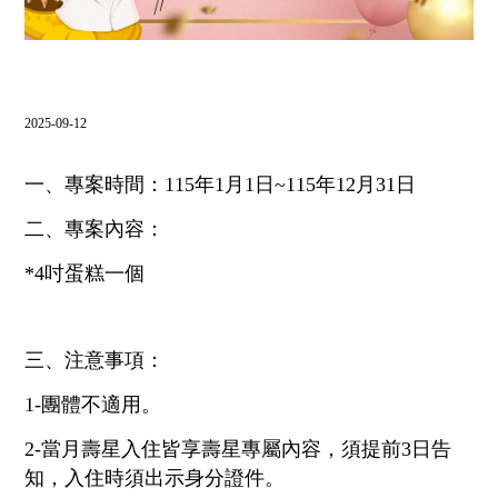
飯店設施
⌵
南方聯誼會
2025-09-12
⌵
聯絡飯店
一、專案時間：115年1月1日~115年12月31日
⌵
LANGUAGE
二、專案內容：
*4吋蛋糕一個
線上購物
線上訂房
三、注意事項：
1-團體不適用。
2-當月壽星入住皆享壽星專屬內容，須提前3日告
知，入住時須出示身分證件。
抬頭：樹籽股份有限公司桃園分公司