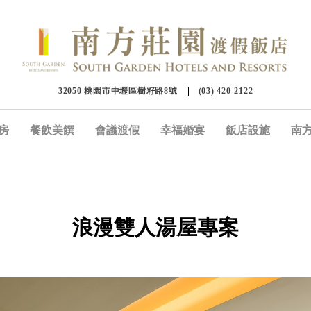
32050 桃園市中壢區樹籽路8號
(03) 420-2122
房
餐飲美饌
會議渡假
幸福婚宴
飯店設施
南
浪漫雙人湯屋專案