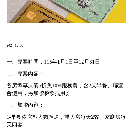
飯店設施
⌵
南方聯誼會
⌵
聯絡飯店
2024-12-30
⌵
LANGUAGE
一、專案時間：115年1月1日至12月31日
二、專案內容：
各房型享原價5折免10%服務費，含2天早餐、聯誼
會使用，另加贈餐飲抵用券
線上購物
線上訂房
三、加贈內容：
1-早餐依房型人數贈送，雙人房每天2客、家庭房每
天四客。
抬頭：樹籽股份有限公司桃園分公司