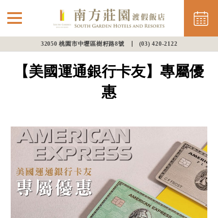
32050 桃園市中壢區樹籽路8號
(03) 420-2122
⌵
最新消息
【美國運通銀行卡友】專屬優
南方住房
惠
餐飲美饌
會議渡假
幸福婚宴