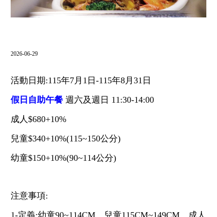
飯店設施
⌵
南方聯誼會
2026-06-29
⌵
聯絡飯店
活動日期:115年7月1日-115年8月31日
⌵
LANGUAGE
假日自助午餐
週六及週日 11:30-14:00
成人$680+10%
兒童$340+10%(115~150公分)
線上購物
線上訂房
幼童$150+10%(90~114公分)
注意事項:
抬頭：樹籽股份有限公司桃園分公司
1-定義:幼童90~114CM、兒童115CM~149CM、成人