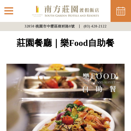
32050 桃園市中壢區樹籽路8號
(03) 420-2122
⌵
最新消息
莊園餐廳｜樂Food自助餐
南方住房
餐飲美饌
會議渡假
幸福婚宴