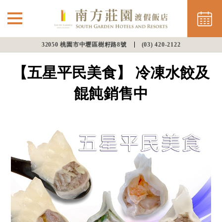
32050 桃園市中壢區樹籽路8號
(03) 420-2122
⌵
最新消息
【五星平民美食】 冷凍水餃及
南方住房
餛飩銷售中
餐飲美饌
會議渡假
幸福婚宴