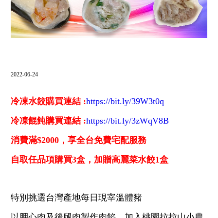
飯店設施
⌵
南方聯誼會
⌵
聯絡飯店
2022-06-24
⌵
LANGUAGE
冷凍水餃購買連結 :
https://bit.ly/39W3t0q
冷凍餛飩購買連結 :
https://bit.ly/3zWqV8B
消費滿$2000，享全台免費宅配服務
線上購物
線上訂房
自取任品項購買3盒，加贈高麗菜水餃1盒
特別挑選台灣產地每日現宰溫體豬
抬頭：樹籽股份有限公司桃園分公司
以胛心肉及後腿肉製作肉餡，加入桃園拉拉山小農