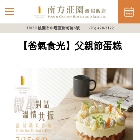
32050 桃園市中壢區樹籽路8號
(03) 420-2122
⌵
最新消息
【爸氣食光】父親節蛋糕
南方住房
餐飲美饌
會議渡假
幸福婚宴