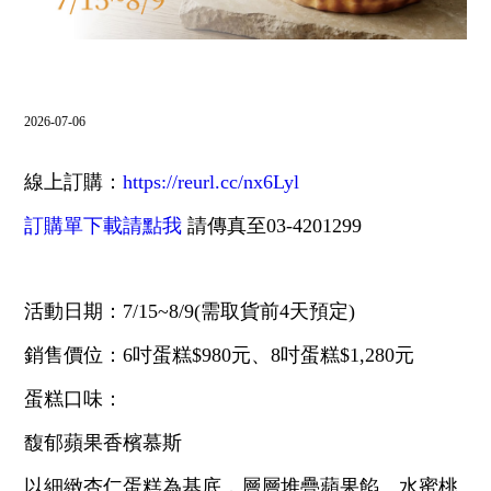
飯店設施
⌵
南方聯誼會
2026-07-06
⌵
聯絡飯店
線上訂購：
https://reurl.cc/nx6Lyl
⌵
LANGUAGE
訂購單下載請點我
請傳真至03-4201299
活動日期：7/15~8/9(需取貨前4天預定)
線上購物
線上訂房
銷售價位：6吋蛋糕$980元、8吋蛋糕$1,280元
蛋糕口味：
馥郁蘋果香檳慕斯
抬頭：樹籽股份有限公司桃園分公司
以細緻杏仁蛋糕為基底，層層堆疊蘋果餡、水蜜桃