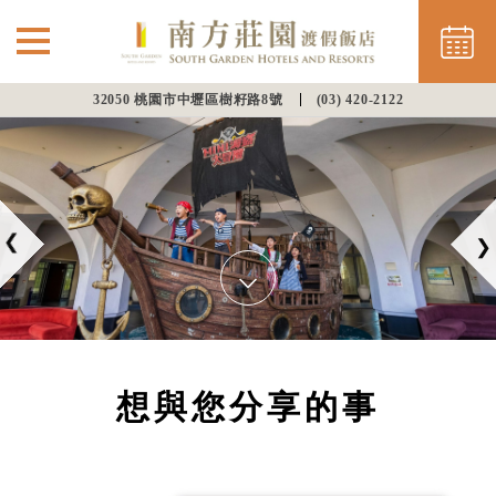
32050 桃園市中壢區樹籽路8號
(03) 420-2122
⌵
最新消息
南方住房
⌵
餐飲美饌
會議渡假
想與您分享的事
幸福婚宴