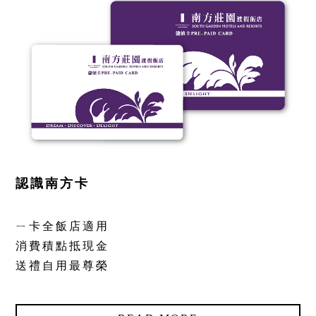
飯店設施
⌵
南方聯誼會
⌵
聯絡飯店
⌵
LANGUAGE
認識南方卡
線上購物
線上訂房
ㄧ卡全飯店適用
消費積點抵現金
送禮自用最尊榮
抬頭：樹籽股份有限公司桃園分公司