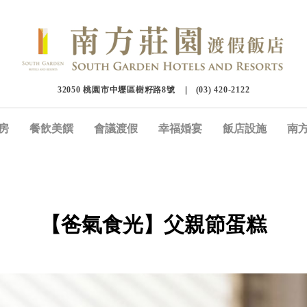
32050 桃園市中壢區樹籽路8號
(03) 420-2122
房
餐飲美饌
會議渡假
幸福婚宴
飯店設施
南
【爸氣食光】父親節蛋糕