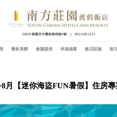
32050 桃園市中壢區樹籽路8號
(03) 420-2122
房
餐飲美饌
會議渡假
幸福婚宴
飯店設施
南
7~8月【迷你海盜FUN暑假】住房專